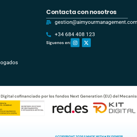
Contacta con nosotros
gestion@aimyourmanagement.co
+34 684 408 123
Síguenos en:
Abogados
 Digital cofinanciado por los fondos Next Generation (EU) del Mecani
©COPYRIGHT 2026 || MADE WITH ♥︎ BY GENIERI