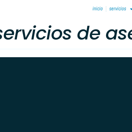
inicio
servicios
ervicios de as