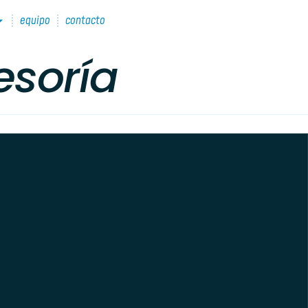
equipo
contacto
esoría